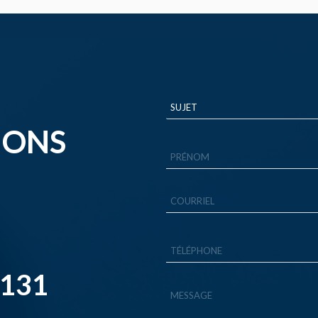
IONS
3131