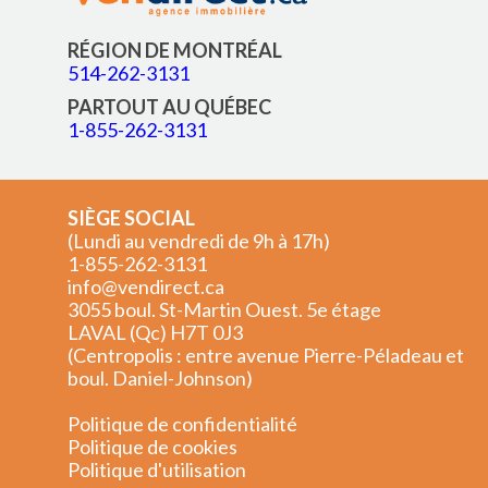
RÉGION DE MONTRÉAL
514-262-3131
PARTOUT AU QUÉBEC
1-855-262-3131
SIÈGE SOCIAL
(Lundi au vendredi de 9h à 17h)
1-855-262-3131
info@vendirect.ca
3055 boul. St-Martin Ouest. 5e étage
LAVAL (Qc) H7T 0J3
(Centropolis : entre avenue Pierre-Péladeau et
boul. Daniel-Johnson)
Politique de confidentialité
Politique de cookies
Politique d'utilisation