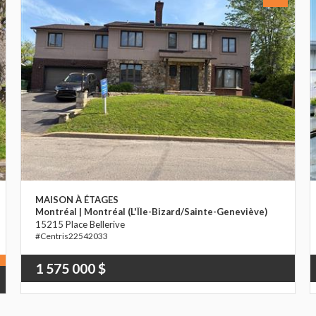
MAISON À ÉTAGES
Montréal | Montréal (L'Île-Bizard/Sainte-Geneviève)
15215 Place Bellerive
22542033
1 575 000 $