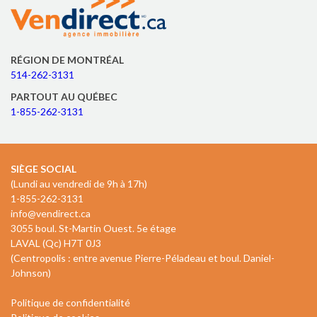
RÉGION DE MONTRÉAL
514-262-3131
PARTOUT AU QUÉBEC
1-855-262-3131
SIÈGE SOCIAL
(Lundi au vendredi de 9h à 17h)
1-855-262-3131
info@vendirect.ca
3055 boul. St-Martin Ouest. 5e étage
LAVAL (Qc) H7T 0J3
(Centropolis : entre avenue Pierre-Péladeau et boul. Daniel-
Johnson)
Politique de confidentialité