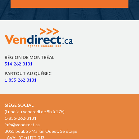
RÉGION DE MONTRÉAL
514-262-3131
PARTOUT AU QUÉBEC
1-855-262-3131
SIÈGE SOCIAL
(Lundi au vendredi de 9h à 17h)
1-855-262-3131
info@vendirect.ca
3055 boul. St-Martin Ouest. 5e étage
LAVAL (Qc) H7T 0J3