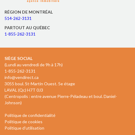
RÉGION DE MONTRÉAL
514-262-3131
PARTOUT AU QUÉBEC
1-855-262-3131
SIÈGE SOCIAL
(Lundi au vendredi de 9h à 17h)
1-855-262-3131
info@vendirect.ca
3055 boul. St-Martin Ouest. 5e étage
LAVAL (Qc) H7T 0J3
(Centropolis : entre avenue Pierre-Péladeau et boul. Daniel-
Johnson)
Politique de confidentialité
Politique de cookies
Politique d'utilisation