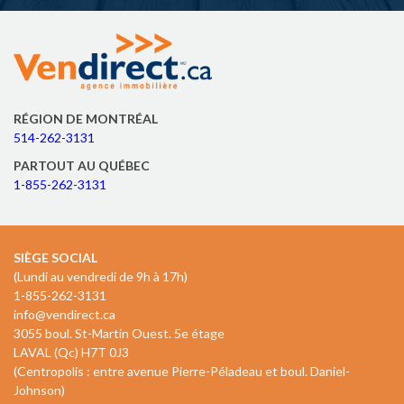
RÉGION DE MONTRÉAL
514-262-3131
PARTOUT AU QUÉBEC
1-855-262-3131
SIÈGE SOCIAL
(Lundi au vendredi de 9h à 17h)
1-855-262-3131
info@vendirect.ca
3055 boul. St-Martin Ouest. 5e étage
LAVAL (Qc) H7T 0J3
(Centropolis : entre avenue Pierre-Péladeau et boul. Daniel-
Johnson)