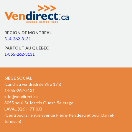
RÉGION DE MONTRÉAL
514-262-3131
PARTOUT AU QUÉBEC
1-855-262-3131
SIÈGE SOCIAL
(Lundi au vendredi de 9h à 17h)
1-855-262-3131
info@vendirect.ca
3055 boul. St-Martin Ouest. 5e étage
LAVAL (Qc) H7T 0J3
(Centropolis : entre avenue Pierre-Péladeau et boul. Daniel-
Johnson)