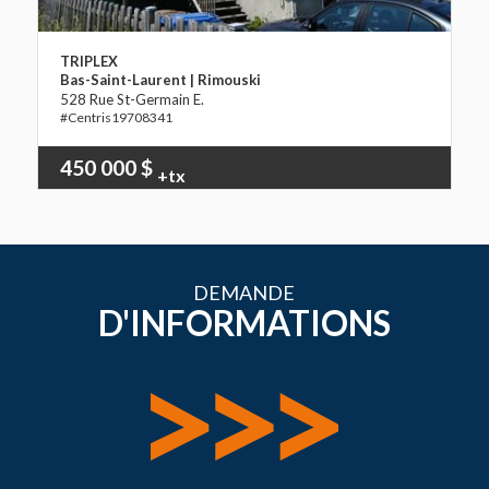
TRIPLEX
Bas-Saint-Laurent | Rimouski
528 Rue St-Germain E.
19708341
450 000 $
+tx
DEMANDE
D'INFORMATIONS