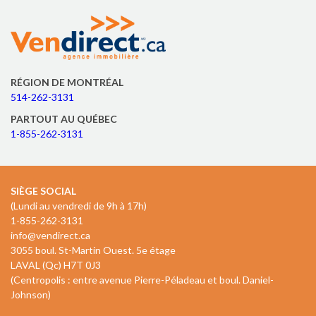
RÉGION DE MONTRÉAL
514-262-3131
PARTOUT AU QUÉBEC
1-855-262-3131
SIÈGE SOCIAL
(Lundi au vendredi de 9h à 17h)
1-855-262-3131
info@vendirect.ca
3055 boul. St-Martin Ouest. 5e étage
LAVAL (Qc) H7T 0J3
(Centropolis : entre avenue Pierre-Péladeau et boul. Daniel-
Johnson)