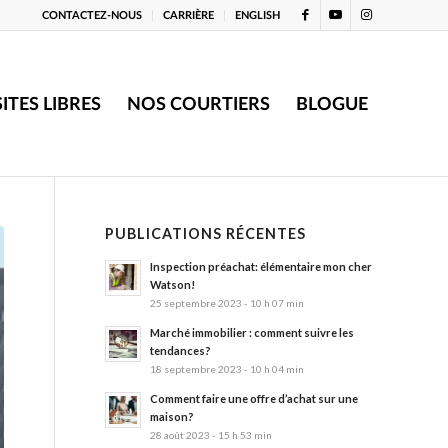
CONTACTEZ-NOUS
CARRIÈRE
ENGLISH
SITES LIBRES
NOS COURTIERS
BLOGUE
PUBLICATIONS RÉCENTES
Inspection préachat: élémentaire mon cher
Watson!
25 septembre 2023 - 10 h 07 min
Marché immobilier : comment suivre les
tendances?
18 septembre 2023 - 10 h 04 min
Comment faire une offre d’achat sur une
maison?
28 août 2023 - 15 h 53 min